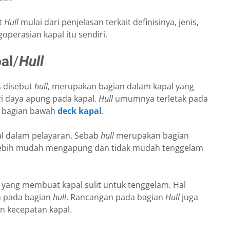
it
Hull
mulai dari penjelasan terkait definisinya, jenis,
operasian kapal itu sendiri.
al
/
Hull
s disebut
hull
, merupakan bagian dalam kapal yang
i daya apung pada kapal.
Hull
umumnya terletak pada
a bagian bawah
deck kapal
.
l dalam pelayaran. Sebab
hull
merupakan bagian
 lebih mudah mengapung dan tidak mudah tenggelam
 yang membuat kapal sulit untuk tenggelam. Hal
n pada bagian
hull
. Rancangan pada bagian
Hull
juga
 kecepatan kapal.