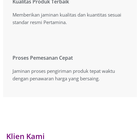
Kualitas Produk Terbaik
Kualitas Produk Terbaik
Memberikan jaminan kualitas dan kuantitas sesuai
Memberikan jaminan kualitas dan kuantitas sesuai
standart resmi Pertamina.
standar resmi Pertamina.
Proses Pemesanan Cepat
Proses Pemesanan Cepat
Jaminan proses pengiriman produk tepat waktu
Jaminan proses pengiriman produk tepat waktu
dengan penawaran harga yang bersaing.
dengan penawaran harga yang bersaing.
Klien Kami